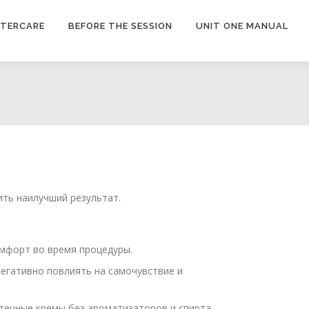
FTERCARE
BEFORE THE SESSION
UNIT ONE MANUAL
ть наилучший результат.
мфорт во время процедуры.
негативно повлиять на самочувствие и
птечные кремы без ароматизаторов и спирта,