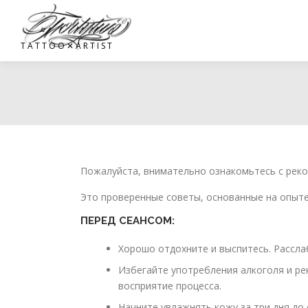
Перейти
к
содержимому
T A T T O O ✕ A R T I S T
Пожалуйста, внимательно ознакомьтесь с рек
Это проверенные советы, основанные на опыте
ПЕРЕД СЕАНСОМ:
Хорошо отдохните и выспитесь. Рассл
Избегайте употребления алкоголя и ре
восприятие процесса.
Начните увлажнять кожу за три дня до 