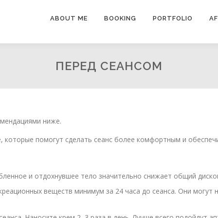
ABOUT ME
BOOKING
PORTFOLIO
A
ПЕРЕД СЕАНСОМ
омендациями ниже.
, которые помогут сделать сеанс более комфортным и обеспечи
абленное и отдохнувшее тело значительно снижает общий диско
креационных веществ минимум за 24 часа до сеанса. Они могут 
сеанса. Наносите крем 2–3 раза в день. Лучше всего подойдут а